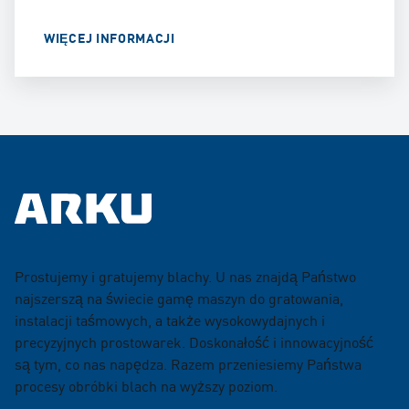
WIĘCEJ INFORMACJI
Prostujemy i gratujemy blachy. U nas znajdą Państwo
najszerszą na świecie gamę maszyn do gratowania,
instalacji taśmowych, a także wysokowydajnych i
precyzyjnych prostowarek. Doskonałość i innowacyjność
są tym, co nas napędza. Razem przeniesiemy Państwa
procesy obróbki blach na wyższy poziom.