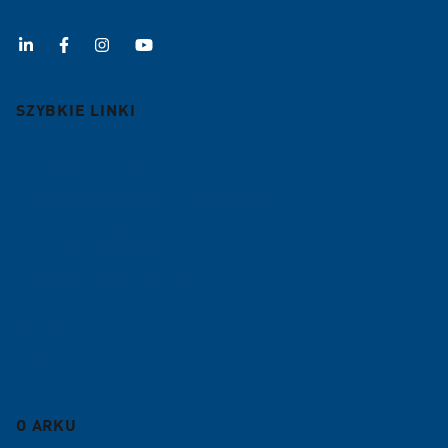
SZYBKIE LINKI
Maszyny gratujace
Maszyny do prostowania elementów
Instalacje taśmowe
Prostowanie na zlecenie
Serwis
Blog
O ARKU