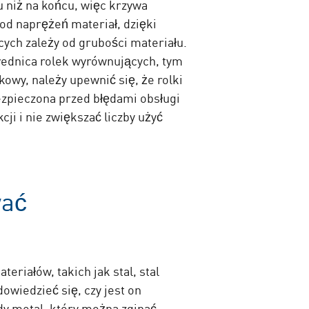
u niż na końcu, więc krzywa
od naprężeń materiał, dzięki
ych zależy od grubości materiału.
średnica rolek wyrównujących, tym
lkowy, należy upewnić się, że rolki
zpieczona przed błędami obsługi
ji i nie zwiększać liczby użyć
wać
iałów, takich jak stal, stal
owiedzieć się, czy jest on
y metal, który można zginać,