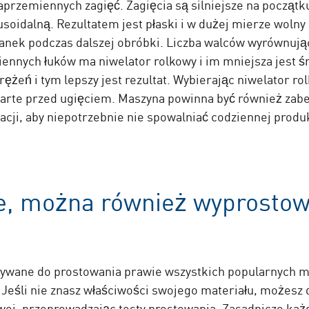
aprzemiennych zagięć. Zagięcia są silniejsze na początk
oidalną. Rezultatem jest płaski i w dużej mierze wolny 
nek podczas dalszej obróbki. Liczba walców wyrównując
iennych łuków ma niwelator rolkowy i im mniejsza jest 
rężeń i tym lepszy jest rezultat. Wybierając niwelator ro
rte przed ugięciem. Maszyna powinna być również zabe
acji, aby niepotrzebnie nie spowalniać codziennej produkc
ęte, można również wyprosto
ane do prostowania prawie wszystkich popularnych mater
Jeśli nie znasz właściwości swojego materiału, możesz d
ej, przeprowadzając testy prostowania. Zasadniczo każd