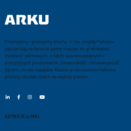
Prostujemy i gratujemy blachy. U nas znajdą Państwo
najszerszą na świecie gamę maszyn do gratowania,
instalacji taśmowych, a także wysokowydajnych i
precyzyjnych prostowarek. Doskonałość i innowacyjność
są tym, co nas napędza. Razem przeniesiemy Państwa
procesy obróbki blach na wyższy poziom.
SZYBKIE LINKI
Maszyny gratujace