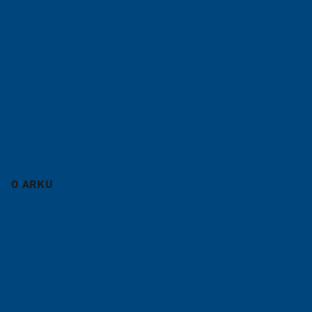
Maszyny do prostowania elementów
Instalacje taśmowe
Prostowanie na zlecenie
Serwis
Blog
O ARKU
Firma
Kariera
Referencje
Aktualności