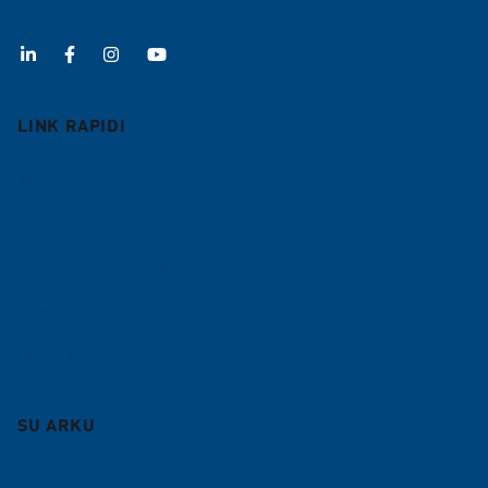
LINK RAPIDI
Macchine per la sbavatura
Piastra per capelli
Sistemi di trasporto
Lavoro salariato
Servizio
SU ARKU
L'azienda