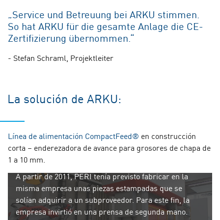
„Service und Betreuung bei ARKU stimmen.
So hat ARKU für die gesamte Anlage die CE-
Zertifizierung übernommen.“
- Stefan Schraml, Projektleiter
La solución de ARKU:
Línea de alimentación CompactFeed®
en construcción
corta – enderezadora de avance para grosores de chapa de
1 a 10 mm.
PERI GmbH: línea de alimentación CompactFeed®:
A partir de 2011, PERI tenía previsto fabricar en la
misma empresa unas piezas estampadas que se
solían adquirir a un subproveedor. Para este fin, la
empresa invirtió en una prensa de segunda mano.