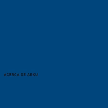
Desbarbadoras
Máquinas enderezadoras
Líneas de alimentación
Nivelado por contrato
Servicio
Blog
ACERCA DE ARKU
Empresa
Empleo
Referencias