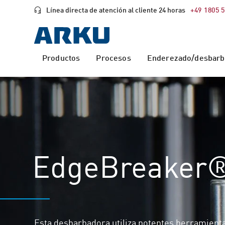
Línea directa de atención al cliente 24 horas
+49 1805 
Productos
Procesos
Enderezado/desbarba
EdgeBreaker
Esta desbarbadora utiliza potentes herramient