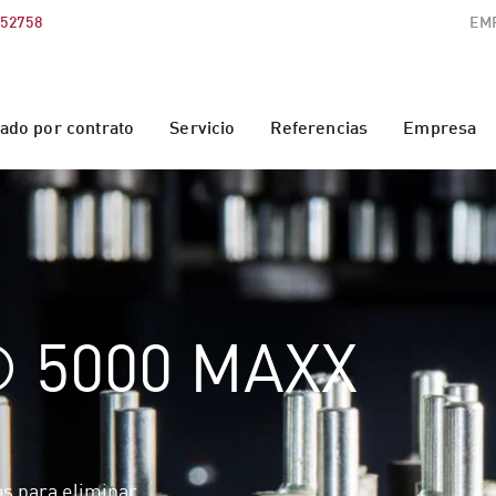
552758
EM
do por contrato
Servicio
Referencias
Empresa
® 5000 MAXX
as para eliminar