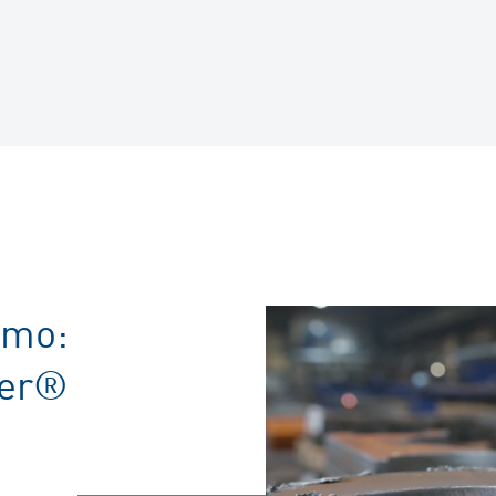
smo:
ker®