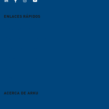
ENLACES RÁPIDOS
Desbarbadoras
Máquinas enderezadoras
Líneas de alimentación
Nivelado por contrato
Servicio
Blog
ACERCA DE ARKU
Empresa