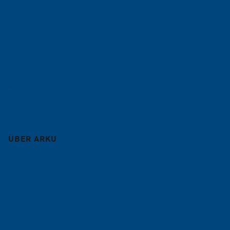
Entgratmaschinen
Richtmaschinen
Bandanlagen
Lohnarbeit
Service
Blog
ÜBER ARKU
Unternehmen
Karriere
Referenzen
Aktuelles