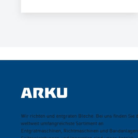
Wir richten und entgraten Bleche. Bei uns finden Sie 
weltweit umfangreichste Sortiment an
Entgratmaschinen, Richtmaschinen und Bandanlagen
Spitzenleistungen und Innovation sind unser Antrieb.