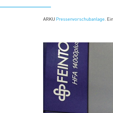
ARKU
Pressenvorschubanlage
. E