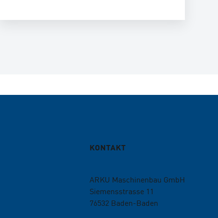
KONTAKT
ARKU Maschinenbau GmbH
Siemensstrasse 11
76532
Baden-Baden