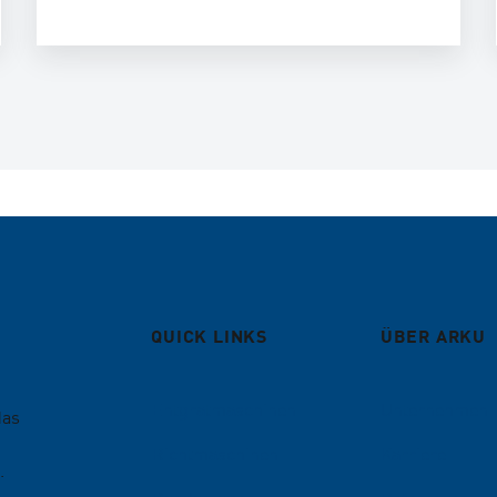
QUICK LINKS
ÜBER ARKU
Entgratmaschinen
Unternehmen
das
Richtmaschinen
Karriere
.