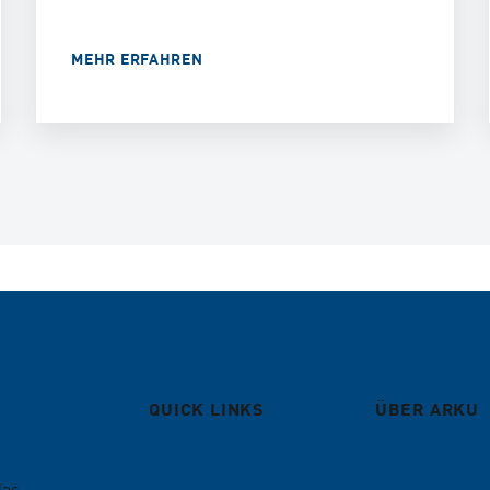
MEHR ERFAHREN
QUICK LINKS
ÜBER ARKU
Entgratmaschinen
Unternehmen
das