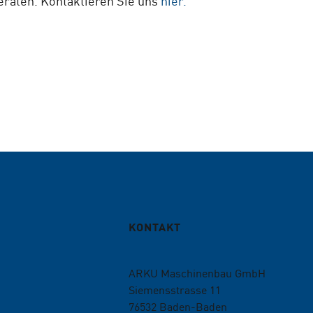
beraten. Kontaktieren Sie uns
hier.
KONTAKT
ARKU Maschinenbau GmbH
Siemensstrasse 11
76532
Baden-Baden