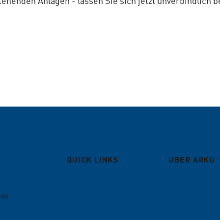
tehenden Anlagen - lassen Sie sich jetzt unverbindlich 
QUICK LINKS
ÜBER ARKU
Entgratmaschinen
Unternehmen
das
Richtmaschinen
Karriere
.