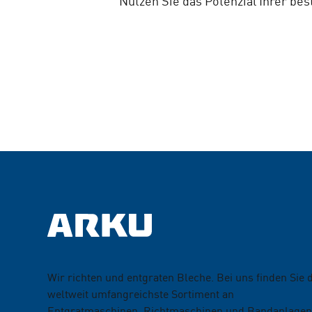
Nutzen Sie das Potenzial Ihrer bes
Wir richten und entgraten Bleche. Bei uns finden Sie 
weltweit umfangreichste Sortiment an
Entgratmaschinen, Richtmaschinen und Bandanlagen