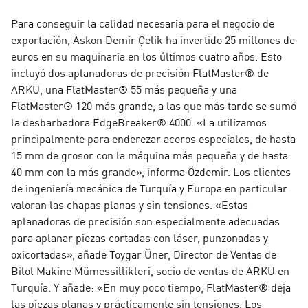
Para conseguir la calidad necesaria para el negocio de
exportación, Askon Demir Çelik ha invertido 25 millones de
euros en su maquinaria en los últimos cuatro años. Esto
incluyó dos aplanadoras de precisión FlatMaster® de
ARKU, una FlatMaster® 55 más pequeña y una
FlatMaster® 120 más grande, a las que más tarde se sumó
la desbarbadora EdgeBreaker® 4000. «La utilizamos
principalmente para enderezar aceros especiales, de hasta
15 mm de grosor con la máquina más pequeña y de hasta
40 mm con la más grande», informa Özdemir. Los clientes
de ingeniería mecánica de Turquía y Europa en particular
valoran las chapas planas y sin tensiones. «Estas
aplanadoras de precisión son especialmente adecuadas
para aplanar piezas cortadas con láser, punzonadas y
oxicortadas», añade Toygar Üner, Director de Ventas de
Bilol Makine Mümessillikleri, socio de ventas de ARKU en
Turquía. Y añade: «En muy poco tiempo, FlatMaster® deja
las piezas planas y prácticamente sin tensiones. Los