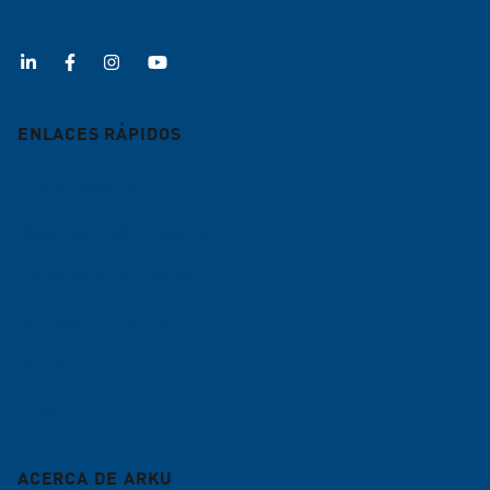
ENLACES RÁPIDOS
Desbarbadoras
Máquinas enderezadoras
Líneas de alimentación
Nivelado por contrato
Servicio
Blog
ACERCA DE ARKU