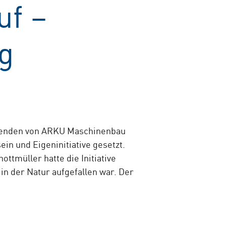
uf –
ng
erenden von ARKU Maschinenbau
n und Eigeninitiative gesetzt.
ttmüller hatte die Initiative
n der Natur aufgefallen war. Der