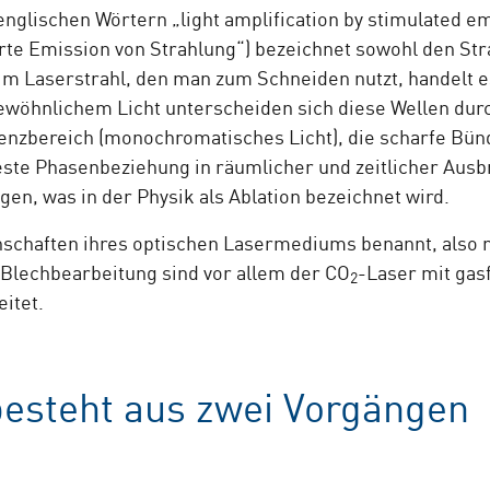
glischen Wörtern „light amplification by stimulated emi
rte Emission von Strahlung“) bezeichnet sowohl den Str
m Laserstrahl, den man zum Schneiden nutzt, handelt e
ewöhnlichem Licht unterscheiden sich diese Wellen dur
quenzbereich (monochromatisches Licht), die scharfe Bün
este Phasenbeziehung in räumlicher und zeitlicher Ausbr
gen, was in der Physik als Ablation bezeichnet wird.
nschaften ihres optischen Lasermediums benannt, also 
e Blechbearbeitung sind vor allem der CO
-Laser mit ga
2
eitet.
esteht aus zwei Vorgängen