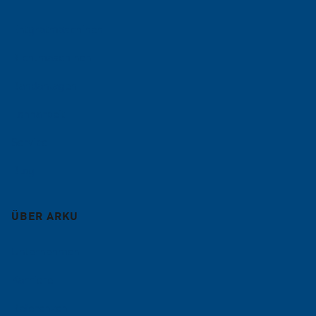
Entgratmaschinen
Richtmaschinen
Bandanlagen
Lohnarbeit
Service
Blog
ÜBER ARKU
Unternehmen
Karriere
Referenzen