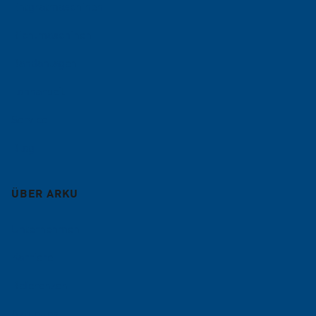
Entgratmaschinen
Richtmaschinen
Bandanlagen
Lohnarbeit
Service
Blog
ÜBER ARKU
Unternehmen
Karriere
Referenzen
Aktuelles