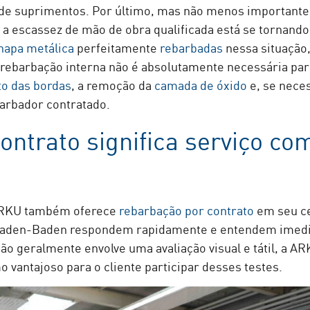
de suprimentos. Por último, mas não menos importante, 
 a escassez de mão de obra qualificada está se tornando
hapa metálica
perfeitamente
rebarbadas
nessa situação,
ebarbação interna não é absolutamente necessária para
o das bordas
, a remoção da
camada de óxido
e, se nece
arbador contratado.
ntrato significa serviço co
 ARKU também oferece
rebarbação por contrato
em seu ce
 Baden-Baden respondem rapidamente e entendem imedia
o geralmente envolve uma avaliação visual e tátil, a AR
 vantajoso para o cliente participar desses testes.