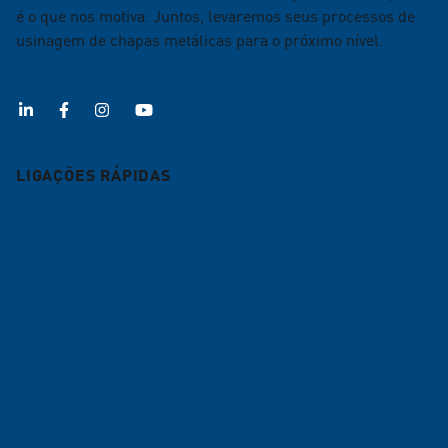
é o que nos motiva. Juntos, levaremos seus processos de
usinagem de chapas metálicas para o próximo nível.
LIGAÇÕES RÁPIDAS
Rebarbadoras
Endireitadoras de peças
Linhas de bobina
Serviços de nivelamento
Serviço
Blog