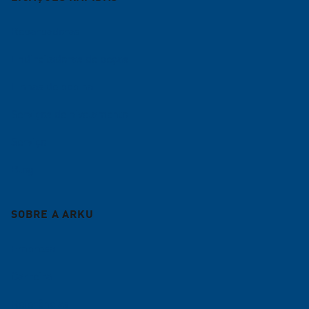
Rebarbadoras
Endireitadoras de peças
Linhas de bobina
Serviços de nivelamento
Serviço
Blog
SOBRE A ARKU
Empresa
Carreira
Referências