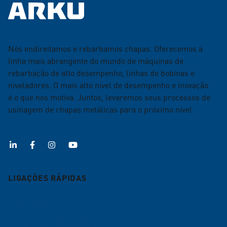
Nós endireitamos e rebarbamos chapas. Oferecemos a
linha mais abrangente do mundo de máquinas de
rebarbação de alto desempenho, linhas de bobinas e
niveladores. O mais alto nível de desempenho e inovação
é o que nos motiva. Juntos, levaremos seus processos de
usinagem de chapas metálicas para o próximo nível.
LIGAÇÕES RÁPIDAS
Rebarbadoras
Endireitadoras de peças