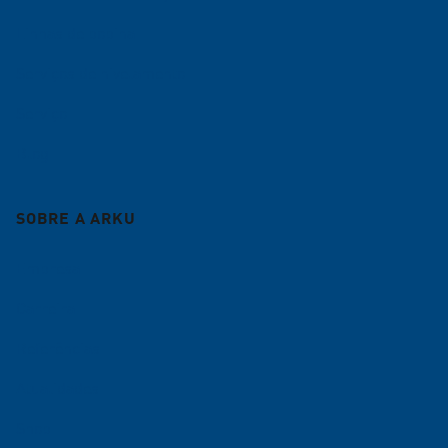
Linhas de bobina
Serviços de nivelamento
Serviço
Blog
SOBRE A ARKU
Empresa
Carreira
Referências
Atualidades
Shop