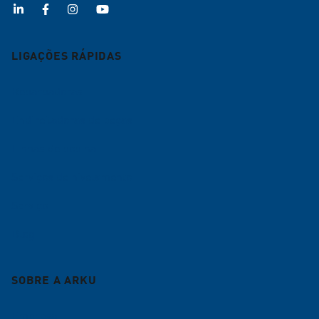
LIGAÇÕES RÁPIDAS
Rebarbadoras
Endireitadoras de peças
Linhas de bobina
Serviços de nivelamento
Serviço
Blog
SOBRE A ARKU
Empresa