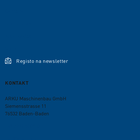
Carreira
Referências
Atualidades
Shop
Registo na newsletter
KONTAKT
ARKU Maschinenbau GmbH
Siemensstrasse 11
76532
Baden-Baden
+49 7221 5009-0
info@arku.com