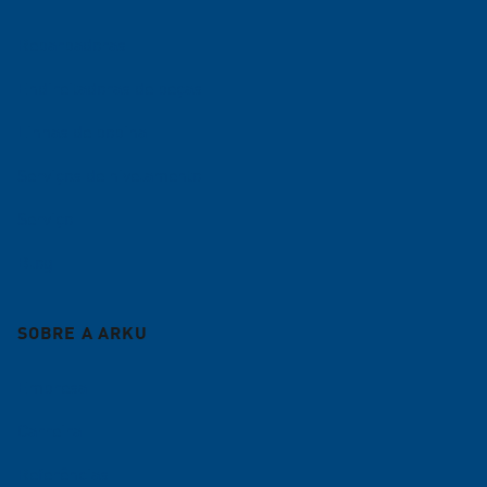
Rebarbadoras
Endireitadoras de peças
Linhas de bobina
Serviços de nivelamento
Serviço
Blog
SOBRE A ARKU
Empresa
Carreira
Referências