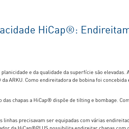
apacidade HiCap®: Endireita
 planicidade e da qualidade da superfície são elevadas. 
® da ARKU. Como endireitadora de bobina foi concebida
to das chapas a HiCap® dispõe de tilting e bombage. Co
s linhas precisavam ser equipadas com várias endireitad
tador da HiCap®PLUS possibilita endireitar chapas com 