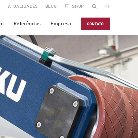
A
ATUALIDADES
BLOG
SHOP
PT
co
Referências
Empresa
CONTATO