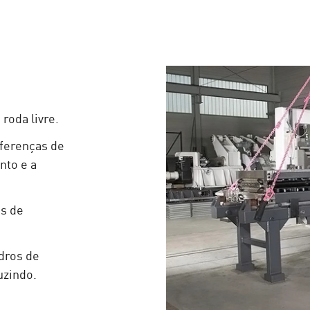
roda livre.
iferenças de
nto e a
os de
ndros de
uzindo.