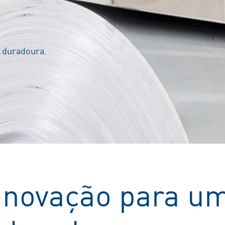
e duradoura.
 inovação para u