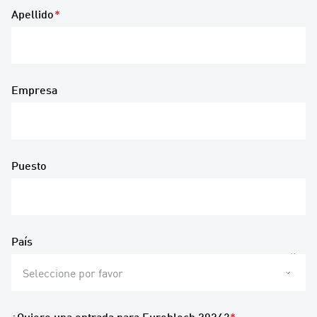
Apellido
*
Empresa
Puesto
País
Seleccione por favor
¿Quiere una entrada para Euroblech 2024?
*